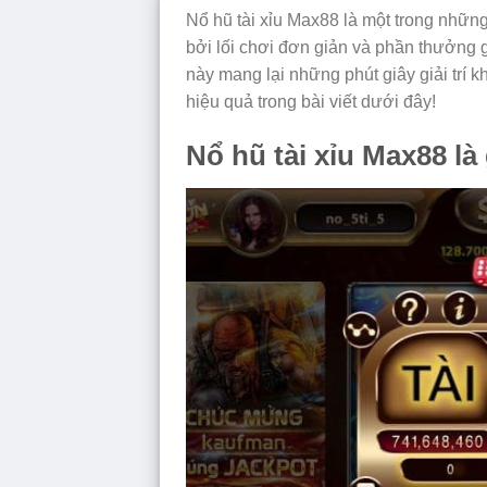
Nổ hũ tài xỉu Max88 là một trong những
bởi lối chơi đơn giản và phần thưởng g
này mang lại những phút giây giải trí 
hiệu quả trong bài viết dưới đây!
Nổ hũ tài xỉu Max88 là