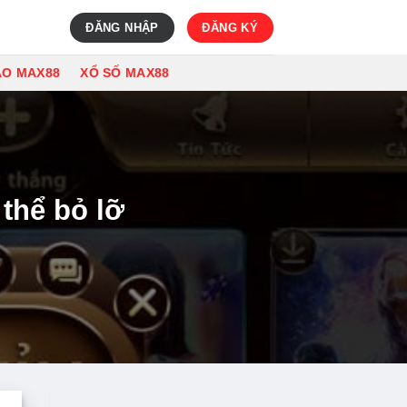
ĐĂNG NHẬP
ĐĂNG KÝ
AO MAX88
XỔ SỐ MAX88
 thể bỏ lỡ