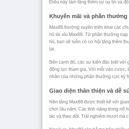
Điều này làm tăng thêm sự uy tín và độ 
Khuyến mãi và phần thưởng
Max88 thường xuyên triển khai các chư
hũ tài xỉu Max88. Từ phần thưởng nạp ti
hũ, bạn sẽ luôn có cơ hội tăng thêm t
lại.
Bên cạnh đó, các sự kiện đặc biệt với
động lực tham gia. Với mỗi ván cược, 
nhân của những phần thưởng cực kỳ h
Giao diện thân thiện và dễ s
Nền tảng Max88 được thiết kế với giao
chơi lâu năm. Các tính năng trong nổ h
tác và theo dõi. Trải nghiệm mượt mà c