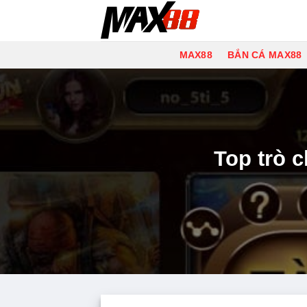
Skip
to
content
MAX88
BẮN CÁ MAX88
Top trò c