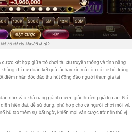
Nổ hũ tài xỉu Max88 là gì?
 cược kết hợp giữa trò chơi tài xỉu truyền thống và tính năng
 không chỉ dự đoán kết quả tài hay xỉu mà còn có cơ hội trúng
ột điểm nhấn độc đáo thu hút đông đảo người tham gia tại
 dẫn nhờ vào khả năng giành được giải thưởng giá trị cao. Nổ
o diện hiện đại, dễ sử dụng, phù hợp cho cả người chơi mới và
ổ hũ tạo thêm sự bất ngờ, khiến mọi ván cược trở nên thú vị