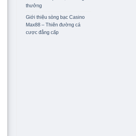
thưởng
Giới thiệu sòng bạc Casino
Max88 – Thiên đường cá
cược đẳng cấp