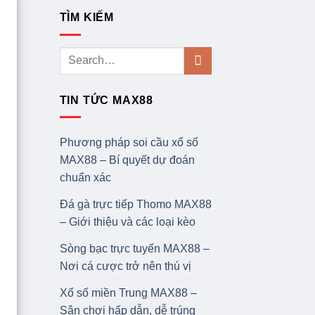
TÌM KIẾM
TIN TỨC MAX88
Phương pháp soi cầu xổ số
MAX88 – Bí quyết dự đoán
chuẩn xác
Đá gà trực tiếp Thomo MAX88
– Giới thiệu và các loại kèo
Sòng bạc trực tuyến MAX88 –
Nơi cá cược trở nên thú vị
Xổ số miền Trung MAX88 –
Sân chơi hấp dẫn, dễ trúng