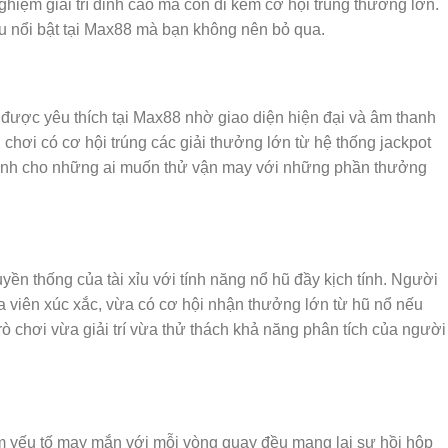
ghiệm giải trí đỉnh cao mà còn đi kèm cơ hội trúng thưởng lớn.
xỉu nổi bật tại Max88 mà bạn không nên bỏ qua.
 được yêu thích tại Max88 nhờ giao diện hiện đại và âm thanh
chơi có cơ hội trúng các giải thưởng lớn từ hệ thống jackpot
g dành cho những ai muốn thử vận may với những phần thưởng
yền thống của tài xỉu với tính năng nổ hũ đầy kịch tính. Người
a viên xúc xắc, vừa có cơ hội nhận thưởng lớn từ hũ nổ nếu
rò chơi vừa giải trí vừa thử thách khả năng phân tích của người
 yếu tố may mắn với mỗi vòng quay đều mang lại sự hồi hộp