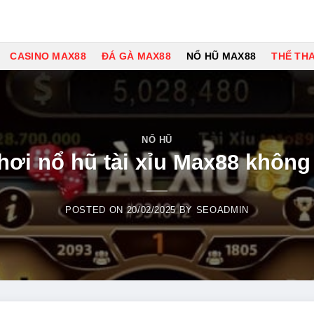
CASINO MAX88
ĐÁ GÀ MAX88
NỔ HŨ MAX88
THỂ TH
NỔ HŨ
hơi nổ hũ tài xỉu Max88 không
POSTED ON
20/02/2025
BY
SEOADMIN