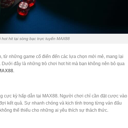
i hot hit tại sòng bạc trực tuyến MAX88
n, từ những game cổ điển đến các lựa chọn mới mẻ, mang lại
. Dưới đây là những trò chơi hot hit mà bạn không nên bỏ qua
 MAX88
.
ng cực kỳ hấp dẫn tại MAX88. Người chơi chỉ cần đặt cược vào
ợi kết quả. Sự nhanh chóng và kịch tính trong từng ván đấu
không thể thiếu cho những ai yêu thích sự thách thức.