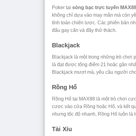
Poker tại
sòng bạc trực tuyến MAX8
không chỉ dựa vào may mắn mà còn yêu
tính toán chiến lược. Các phiên bản
đấu gay cấn và đầy thử thách.
Blackjack
Blackjack là một trong những trò chơi p
là đạt được tổng điểm 21 hoặc gần nh
Blackjack mượt mà, yêu cầu người chơi 
Rồng Hổ
Rồng Hổ tại MAX88 là một trò chơi cực
cược vào cửa Rồng hoặc Hổ, và kết quả 
nhưng tốc độ nhanh, Rồng Hổ luôn là l
Tài Xỉu