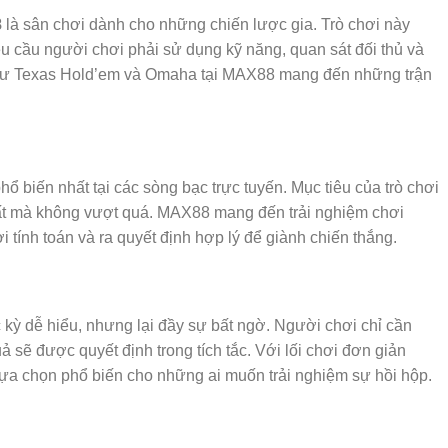
8
là sân chơi dành cho những chiến lược gia. Trò chơi này
 cầu người chơi phải sử dụng kỹ năng, quan sát đối thủ và
 như Texas Hold’em và Omaha tại MAX88 mang đến những trận
hổ biến nhất tại các sòng bạc trực tuyến. Mục tiêu của trò chơi
ất mà không vượt quá. MAX88 mang đến trải nghiệm chơi
tính toán và ra quyết định hợp lý để giành chiến thắng.
 kỳ dễ hiểu, nhưng lại đầy sự bất ngờ. Người chơi chỉ cần
sẽ được quyết định trong tích tắc. Với lối chơi đơn giản
ựa chọn phổ biến cho những ai muốn trải nghiệm sự hồi hộp.