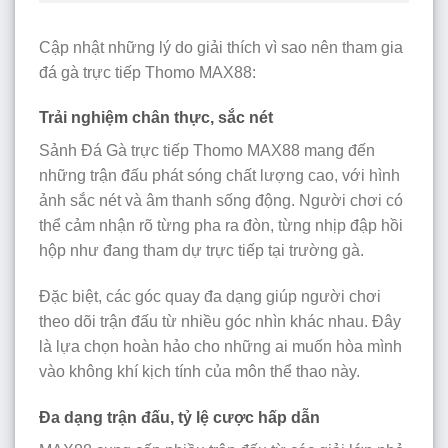
Cập nhật những lý do giải thích vì sao nên tham gia
đá gà trực tiếp Thomo MAX88:
Trải nghiệm chân thực, sắc nét
Sảnh Đá Gà trực tiếp Thomo MAX88 mang đến
những trận đấu phát sóng chất lượng cao, với hình
ảnh sắc nét và âm thanh sống động. Người chơi có
thể cảm nhận rõ từng pha ra đòn, từng nhịp đập hồi
hộp như đang tham dự trực tiếp tại trường gà.
Đặc biệt, các góc quay đa dạng giúp người chơi
theo dõi trận đấu từ nhiều góc nhìn khác nhau. Đây
là lựa chọn hoàn hảo cho những ai muốn hòa mình
vào không khí kịch tính của môn thể thao này.
Đa dạng trận đấu, tỷ lệ cược hấp dẫn