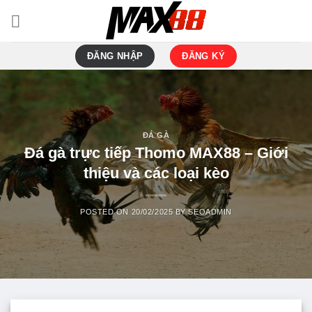
Skip
to
content
ĐĂNG NHẬP
ĐĂNG KÝ
ĐÁ GÀ
Đá gà trực tiếp Thomo MAX88 – Giới
thiệu và các loại kèo
POSTED ON
20/02/2025
BY
SEOADMIN