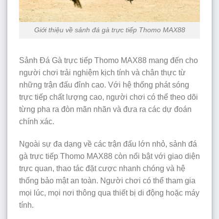
Giới thiệu về sảnh đá gà trực tiếp Thomo MAX88
Sảnh Đá Gà trực tiếp Thomo MAX88 mang đến cho
người chơi trải nghiệm kịch tính và chân thực từ
những trận đấu đỉnh cao. Với hệ thống phát sóng
trực tiếp chất lượng cao, người chơi có thể theo dõi
từng pha ra đòn mãn nhãn và đưa ra các dự đoán
chính xác.
Ngoài sự đa dạng về các trận đấu lớn nhỏ, sảnh đá
gà trực tiếp Thomo MAX88 còn nổi bật với giao diện
trực quan, thao tác đặt cược nhanh chóng và hệ
thống bảo mật an toàn. Người chơi có thể tham gia
mọi lúc, mọi nơi thông qua thiết bị di động hoặc máy
tính.