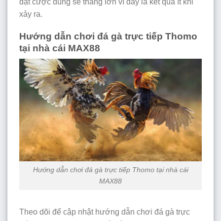
đặt cược đúng sẽ thắng lớn vì đây là kết quả ít khi
xảy ra.
Hướng dẫn chơi đá gà trực tiếp Thomo
tại nhà cái MAX88
Hướng dẫn chơi đá gà trực tiếp Thomo tại nhà cái
MAX88
Theo dõi để cập nhật hướng dẫn chơi đá gà trực