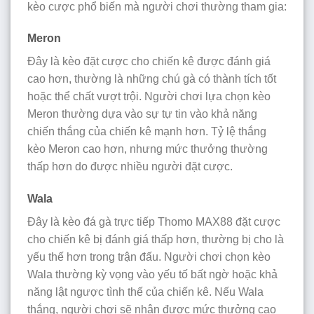
kèo cược phổ biến mà người chơi thường tham gia:
Meron
Đây là kèo đặt cược cho chiến kê được đánh giá
cao hơn, thường là những chú gà có thành tích tốt
hoặc thể chất vượt trội. Người chơi lựa chọn kèo
Meron thường dựa vào sự tự tin vào khả năng
chiến thắng của chiến kê mạnh hơn. Tỷ lệ thắng
kèo Meron cao hơn, nhưng mức thưởng thường
thấp hơn do được nhiều người đặt cược.
Wala
Đây là kèo đá gà trực tiếp Thomo MAX88 đặt cược
cho chiến kê bị đánh giá thấp hơn, thường bị cho là
yếu thế hơn trong trận đấu. Người chơi chọn kèo
Wala thường kỳ vọng vào yếu tố bất ngờ hoặc khả
năng lật ngược tình thế của chiến kê. Nếu Wala
thắng, người chơi sẽ nhận được mức thưởng cao