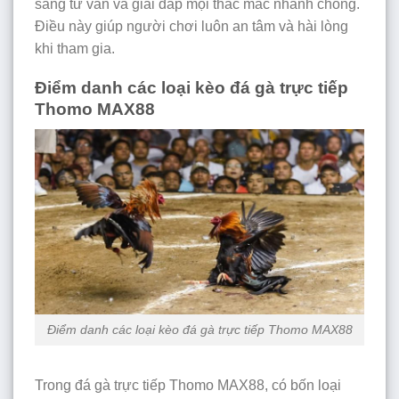
sàng tư vấn và giải đáp mọi thắc mắc nhanh chóng.
Điều này giúp người chơi luôn an tâm và hài lòng
khi tham gia.
Điểm danh các loại kèo đá gà trực tiếp
Thomo MAX88
Điểm danh các loại kèo đá gà trực tiếp Thomo MAX88
Trong đá gà trực tiếp Thomo MAX88, có bốn loại