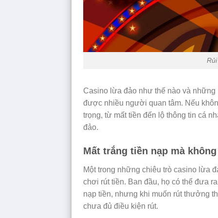
Rủi
Casino lừa đảo như thế nào và những rủ
được nhiều người quan tâm. Nếu không
trọng, từ mất tiền đến lộ thông tin cá 
đảo.
Mất trắng tiền nạp mà không 
Một trong những chiêu trò casino lừa 
chơi rút tiền. Ban đầu, họ có thể đưa 
nạp tiền, nhưng khi muốn rút thưởng thì
chưa đủ điều kiện rút.