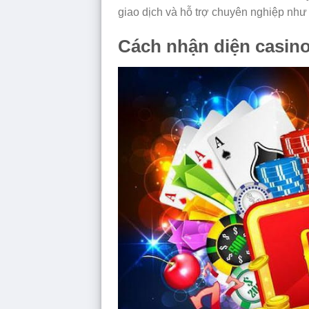
giao dịch và hỗ trợ chuyên nghiệp nh
Cách nhận diện casino