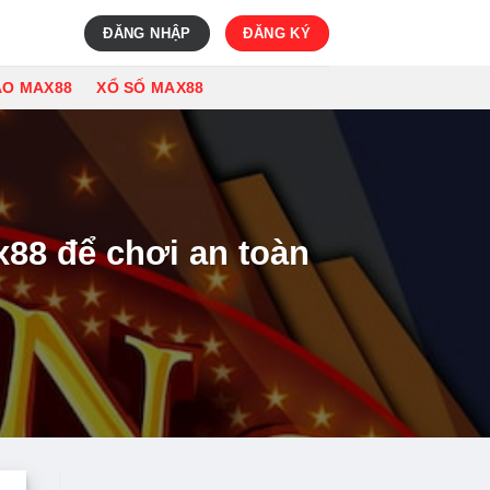
ĐĂNG NHẬP
ĐĂNG KÝ
AO MAX88
XỔ SỐ MAX88
88 để chơi an toàn