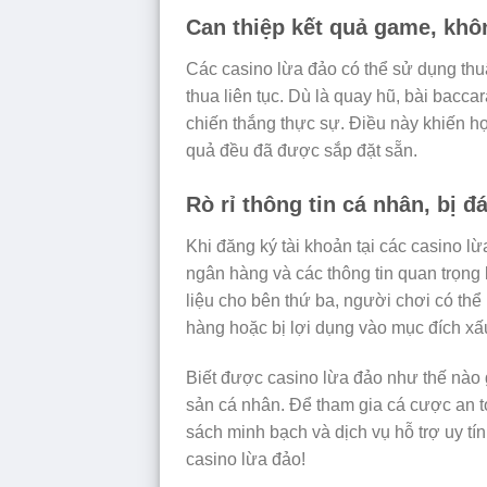
Can thiệp kết quả game, khô
Các casino lừa đảo có thể sử dụng thuậ
thua liên tục. Dù là quay hũ, bài bacca
chiến thắng thực sự. Điều này khiến họ
quả đều đã được sắp đặt sẵn.
Rò rỉ thông tin cá nhân, bị đ
Khi đăng ký tài khoản tại các casino lừ
ngân hàng và các thông tin quan trọng
liệu cho bên thứ ba, người chơi có thể
hàng hoặc bị lợi dụng vào mục đích xấ
Biết được casino lừa đảo như thế nào g
sản cá nhân. Để tham gia cá cược an t
sách minh bạch và dịch vụ hỗ trợ uy tí
casino lừa đảo!