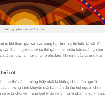
 ro khi gặp phải casino lừa đảo
i ro khi tham gia vào các sòng bạc kém uy tín luôn là vấn đề
 cẩn thận, người chơi có thể gặp phải nhiều hậu quả nghiêm
nhân. Dưới đây là những rủi ro phổ biến khi dính bẫy casino lừa
thể rút
đảo như thế nào thường thấy nhất là không cho phép người
ra các chương trình khuyến mãi hấp dẫn để thu hút người chơi
 sẽ bị từ chối với hàng loạt lý do vô lý như vi phạm điều khoản,