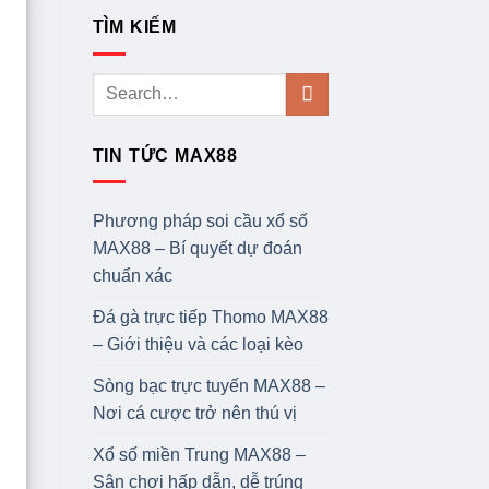
TÌM KIẾM
TIN TỨC MAX88
Phương pháp soi cầu xổ số
MAX88 – Bí quyết dự đoán
chuẩn xác
Đá gà trực tiếp Thomo MAX88
– Giới thiệu và các loại kèo
Sòng bạc trực tuyến MAX88 –
Nơi cá cược trở nên thú vị
Xổ số miền Trung MAX88 –
Sân chơi hấp dẫn, dễ trúng