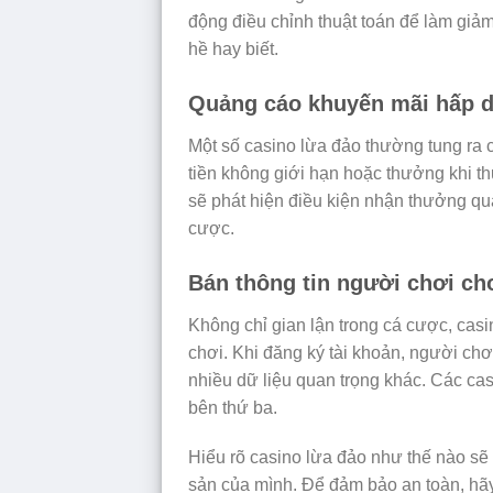
động điều chỉnh thuật toán để làm giả
hề hay biết.
Quảng cáo khuyến mãi hấp d
Một số casino lừa đảo thường tung ra
tiền không giới hạn hoặc thưởng khi th
sẽ phát hiện điều kiện nhận thưởng quá 
cược.
Bán thông tin người chơi ch
Không chỉ gian lận trong cá cược, casi
chơi. Khi đăng ký tài khoản, người chơ
nhiều dữ liệu quan trọng khác. Các cas
bên thứ ba.
Hiểu rõ casino lừa đảo như thế nào sẽ 
sản của mình. Để đảm bảo an toàn, hãy