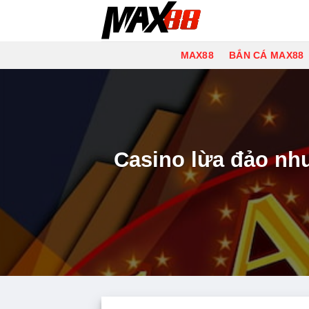
Skip
to
content
MAX88
BẮN CÁ MAX88
Casino lừa đảo nh