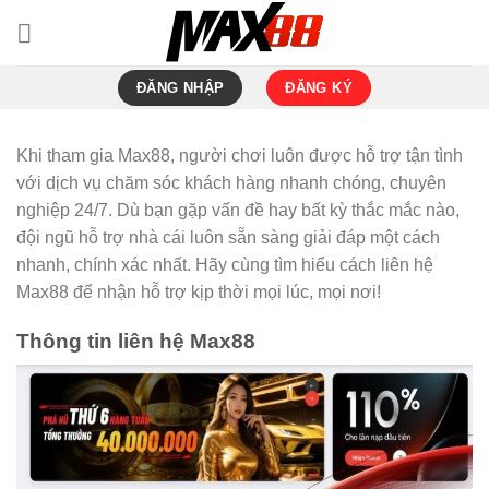
Skip
to
content
ĐĂNG NHẬP
ĐĂNG KÝ
Khi tham gia Max88, người chơi luôn được hỗ trợ tận tình
với dịch vụ chăm sóc khách hàng nhanh chóng, chuyên
nghiệp 24/7. Dù bạn gặp vấn đề hay bất kỳ thắc mắc nào,
đội ngũ hỗ trợ nhà cái luôn sẵn sàng giải đáp một cách
nhanh, chính xác nhất. Hãy cùng tìm hiểu cách liên hệ
Max88 để nhận hỗ trợ kịp thời mọi lúc, mọi nơi!
Thông tin liên hệ Max88