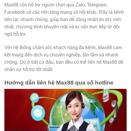
Max88 còn hỗ trợ người chơi qua Zalo, Telegram,
Facebook và các nền tảng mạng xã hội khác. Đây là kênh
liên lạc nhanh chóng, giúp bạn dễ dàng nhận tin tức mới
nhất, chương trình khuyến mãi và tư vấn trực tiếp từ đội
ngũ hỗ trợ.
Với hệ thống chăm sóc khách hàng đa kênh, Max88 cam
kết mang đến dịch vụ chuyên nghiệp, tận tâm và nhanh
chóng. Dù ở bất cứ đâu, bạn đều có thể liên hệ Max88 để
nhận sự hỗ trợ tốt nhất!
Hướng dẫn liên hệ Max88 qua số hotline