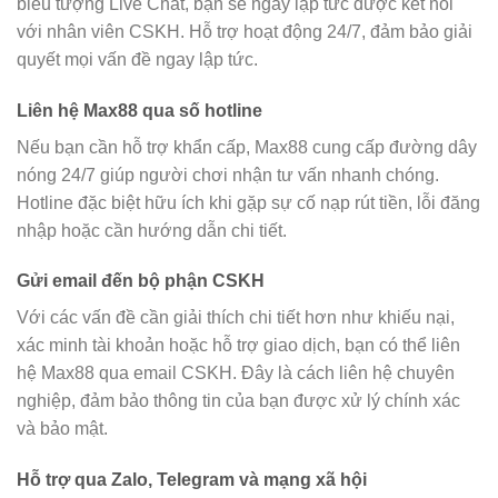
biểu tượng Live Chat, bạn sẽ ngay lập tức được kết nối
với nhân viên CSKH. Hỗ trợ hoạt động 24/7, đảm bảo giải
quyết mọi vấn đề ngay lập tức.
Liên hệ Max88 qua số hotline
Nếu bạn cần hỗ trợ khẩn cấp, Max88 cung cấp đường dây
nóng 24/7 giúp người chơi nhận tư vấn nhanh chóng.
Hotline đặc biệt hữu ích khi gặp sự cố nạp rút tiền, lỗi đăng
nhập hoặc cần hướng dẫn chi tiết.
Gửi email đến bộ phận CSKH
Với các vấn đề cần giải thích chi tiết hơn như khiếu nại,
xác minh tài khoản hoặc hỗ trợ giao dịch, bạn có thể liên
hệ Max88 qua email CSKH. Đây là cách liên hệ chuyên
nghiệp, đảm bảo thông tin của bạn được xử lý chính xác
và bảo mật.
Hỗ trợ qua Zalo, Telegram và mạng xã hội