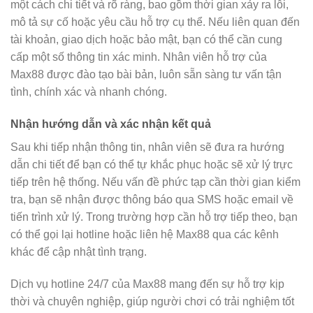
một cách chi tiết và rõ ràng, bao gồm thời gian xảy ra lỗi,
mô tả sự cố hoặc yêu cầu hỗ trợ cụ thể. Nếu liên quan đến
tài khoản, giao dịch hoặc bảo mật, bạn có thể cần cung
cấp một số thông tin xác minh. Nhân viên hỗ trợ của
Max88 được đào tạo bài bản, luôn sẵn sàng tư vấn tận
tình, chính xác và nhanh chóng.
Nhận hướng dẫn và xác nhận kết quả
Sau khi tiếp nhận thông tin, nhân viên sẽ đưa ra hướng
dẫn chi tiết để bạn có thể tự khắc phục hoặc sẽ xử lý trực
tiếp trên hệ thống. Nếu vấn đề phức tạp cần thời gian kiểm
tra, bạn sẽ nhận được thông báo qua SMS hoặc email về
tiến trình xử lý. Trong trường hợp cần hỗ trợ tiếp theo, bạn
có thể gọi lại hotline hoặc liên hệ Max88 qua các kênh
khác để cập nhật tình trạng.
Dịch vụ hotline 24/7 của Max88 mang đến sự hỗ trợ kịp
thời và chuyên nghiệp, giúp người chơi có trải nghiệm tốt