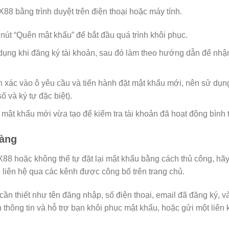
88 bằng trình duyệt trên điện thoại hoặc máy tính.
nút “Quên mật khẩu” để bắt đầu quá trình khôi phục.
dụng khi đăng ký tài khoản, sau đó làm theo hướng dẫn để nhậ
 xác vào ô yêu cầu và tiến hành đặt mật khẩu mới, nên sử dụ
 và ký tự đặc biệt).
 mật khẩu mới vừa tạo để kiểm tra tài khoản đã hoạt động bình
hàng
8 hoặc không thể tự đặt lại mật khẩu bằng cách thủ công, hãy
liên hệ qua các kênh được công bố trên trang chủ.
 cần thiết như tên đăng nhập, số điện thoại, email đã đăng ký, v
ông tin và hỗ trợ bạn khôi phục mật khẩu, hoặc gửi một liên k