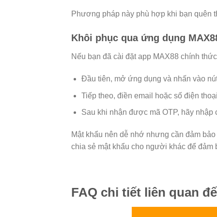
Phương pháp này phù hợp khi bạn quên th
Khôi phục qua ứng dụng MAX88 
Nếu bạn đã cài đặt app MAX88 chính thức
Đầu tiên, mở ứng dụng và nhấn vào nút
Tiếp theo, điền email hoặc số điện thoạ
Sau khi nhận được mã OTP, hãy nhập c
Mật khẩu nên dễ nhớ nhưng cần đảm bảo tí
chia sẻ mật khẩu cho người khác để đảm b
FAQ chi tiết liên quan 