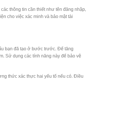
các thông tin cần thiết như tên đăng nhập,
iện cho việc xác minh và bảo mật tài
ẩu bạn đã tạo ở bước trước. Để tăng
m. Sử dụng các tính năng này để bảo vệ
ng thức xác thực hai yếu tố nếu có. Điều