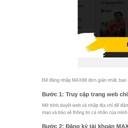
Để đăng nhập MAX88 đơn giản nhất, bạn c
Bước 1: Truy cập trang web ch
Mở trình duyệt web và nhập địa chỉ để đả
mạo và bảo vệ thông tin cá nhân của mình
Bước 2: Đăng ký tài khoản MA